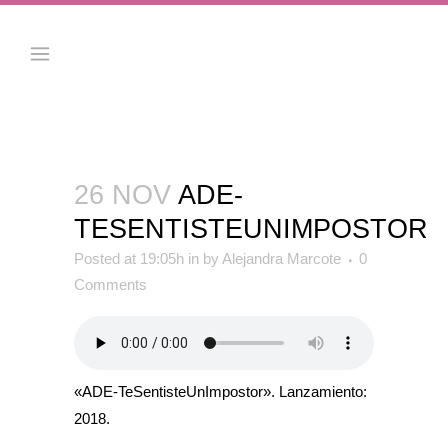
26 NOV
ADE-
TESENTISTEUNIMPOSTOR
Posted at 19:05h
in
by
Alejandra Marcote
0
Comments
«ADE-TeSentisteUnImpostor». Lanzamiento:
2018.