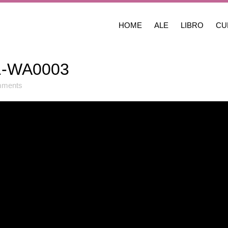
HOME
ALE
LIBRO
CU
1-WA0003
mments