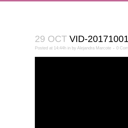
29 OCT
VID-2017100
Posted at 14:44h
in
by
Alejandra Marcote
0 Co