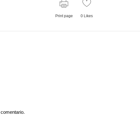
Print page
0
Likes
 comentario.