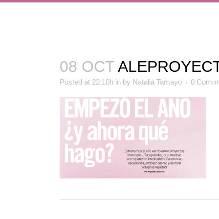
08 OCT
ALEPROYEC
Posted at 22:10h
in
by
Natalia Tamayo
0 Comm