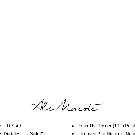
l – U.S.A.L.
Train The Trainer (TTT) Poin
 Digitales – U.Siglo21.
Licensed Practitioner of Ne