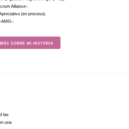
crum Alliance-.
preciativo (en proceso).
 -AMG-.
MÁS SOBRE MI HISTORIA
l las
en una