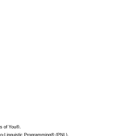
ts of You®.
uro-Linguistic Programming® (PNL).